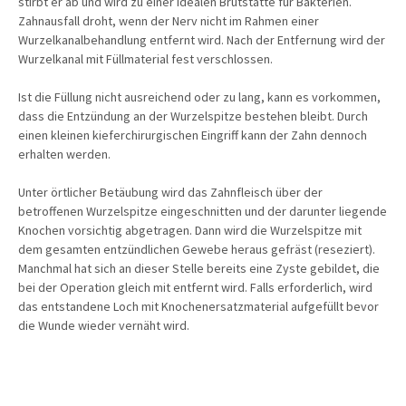
stirbt er ab und wird zu einer idealen Brutstätte für Bakterien.
Zahnausfall droht, wenn der Nerv nicht im Rahmen einer
Wurzelkanalbehandlung entfernt wird. Nach der Entfernung wird der
Wurzelkanal mit Füllmaterial fest verschlossen.
Ist die Füllung nicht ausreichend oder zu lang, kann es vorkommen,
dass die Entzündung an der Wurzelspitze bestehen bleibt. Durch
einen kleinen kieferchirurgischen Eingriff kann der Zahn dennoch
erhalten werden.
Unter örtlicher Betäubung wird das Zahnfleisch über der
betroffenen Wurzelspitze eingeschnitten und der darunter liegende
Knochen vorsichtig abgetragen. Dann wird die Wurzelspitze mit
dem gesamten entzündlichen Gewebe heraus gefräst (reseziert).
Manchmal hat sich an dieser Stelle bereits eine Zyste gebildet, die
bei der Operation gleich mit entfernt wird. Falls erforderlich, wird
das entstandene Loch mit Knochenersatzmaterial aufgefüllt bevor
die Wunde wieder vernäht wird.