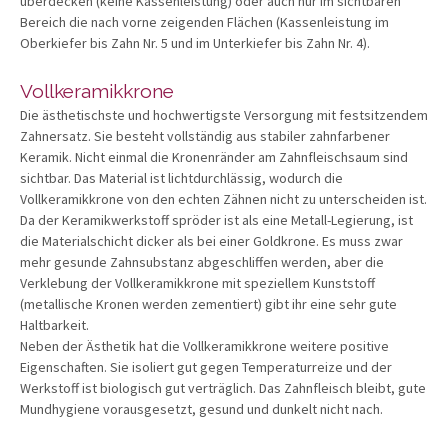
überdecken (keine Kassenleistung) oder auch nur im sichtbaren
Bereich die nach vorne zeigenden Flächen (Kassenleistung im
Oberkiefer bis Zahn Nr. 5 und im Unterkiefer bis Zahn Nr. 4).
Vollkeramikkrone
Die ästhetischste und hochwertigste Versorgung mit festsitzendem
Zahnersatz. Sie besteht vollständig aus stabiler zahnfarbener
Keramik. Nicht einmal die Kronenränder am Zahnfleischsaum sind
sichtbar. Das Material ist lichtdurchlässig, wodurch die
Vollkeramikkrone von den echten Zähnen nicht zu unterscheiden ist.
Da der Keramikwerkstoff spröder ist als eine Metall-Legierung, ist
die Materialschicht dicker als bei einer Goldkrone. Es muss zwar
mehr gesunde Zahnsubstanz abgeschliffen werden, aber die
Verklebung der Vollkeramikkrone mit speziellem Kunststoff
(metallische Kronen werden zementiert) gibt ihr eine sehr gute
Haltbarkeit.
Neben der Ästhetik hat die Vollkeramikkrone weitere positive
Eigenschaften. Sie isoliert gut gegen Temperaturreize und der
Werkstoff ist biologisch gut verträglich. Das Zahnfleisch bleibt, gute
Mundhygiene vorausgesetzt, gesund und dunkelt nicht nach.